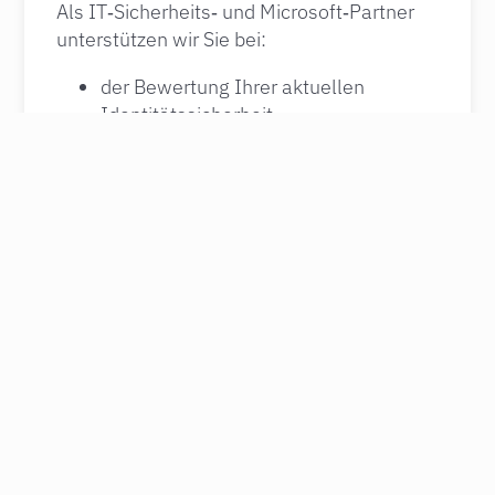
Als IT‑Sicherheits‑ und Microsoft‑Partner
unterstützen wir Sie bei:
der Bewertung Ihrer aktuellen
Identitätssicherheit
der Einführung und Konfiguration von
Sophos ITDR
der Integration in bestehende
Sicherheitskonzepte
der kontinuierlichen Optimierung Ihrer
Schutzmaßnahmen
Unser Ziel ist es, Ihre IT‑Umgebung nicht
nur abzusichern, sondern
langfristig
widerstandsfähig gegen moderne
Cyberangriffe
zu machen.
22. DEZEMBER 2025