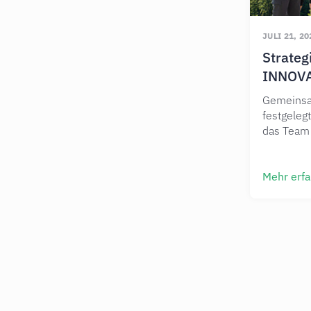
JULI 21, 20
Strate
INNOV
Gemeinsam
festgeleg
das Team
Mehr erf