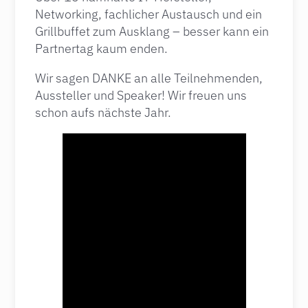
Networking, fachlicher Austausch und ein
Grillbuffet zum Ausklang – besser kann ein
Partnertag kaum enden.
Wir sagen DANKE an alle Teilnehmenden,
Aussteller und Speaker! Wir freuen uns
schon aufs nächste Jahr.