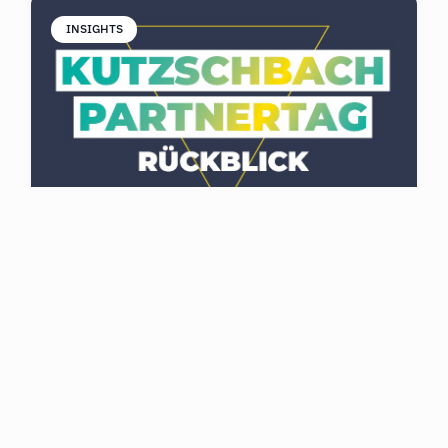
INSIGHTS
JULI 15, 2026
Menschen machen den Unterschied –
Rückblick auf den Kutzschbach Partnertag
2026
Am 9. Juli 2026 durften wir rund 180 Gäste zu
unserem 24. Kutzschbach Partnertag in
Nördlingen begrüßen. Unter dem Motto