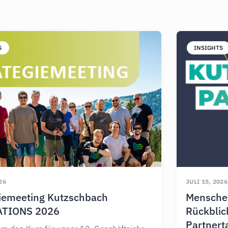
S
INSIGHTS
26
JULI 15, 2026
giemeeting Kutzschbach
Mensche
ATIONS 2026
Rückblic
Partnert