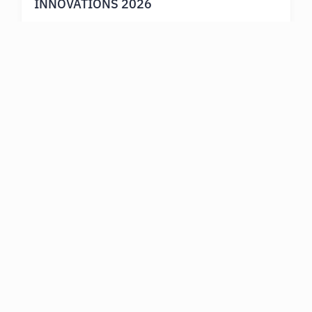
INNOVATIONS 2026
Gemeinsam den Kurs für unser 10.
Geschäftsjahr festgelegt Zum Start in unser 10.
Geschäftsjahr kam das Team der Kutzschbach
INNOVATIONS
Mehr erfahren
INSIGHTS